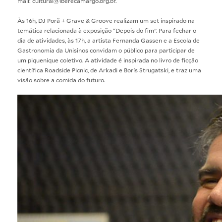
mail: cultural@iberecamargo.org.br.
Às 16h,
DJ Porã + Grave & Groove
realizam um set inspirado na
temática relacionada à exposição “Depois do fim”. Para fechar o
dia de atividades, às 17h, a artista Fernanda Gassen e a Escola de
Gastronomia da Unisinos convidam o público para participar de
um
piquenique coletivo
. A atividade é inspirada no livro de ficção
científica Roadside Picnic, de Arkadi e Borís Strugatski, e traz uma
visão sobre a comida do futuro.