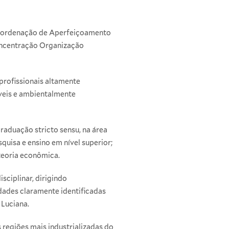
Coordenação de Aperfeiçoamento
oncentração Organização
rofissionais altamente
áveis e ambientalmente
graduação stricto sensu, na área
quisa e ensino em nível superior;
teoria econômica.
sciplinar, dirigindo
dades claramente identificadas
 Luciana.
 regiões mais industrializadas do