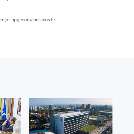
ereço: ppgecon@unisinos.br.