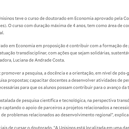
nisinos teve o curso de doutorado em Economia aprovado pela 
apes). O curso com duração máxima de 4 anos, tem como área de c
al.
ado em Economia em proposição é contribuir com a formação de p
atuação transdisciplinar, com ações que sejam solidárias, sustent
adora, Luciana de Andrade Costa.
: promover a pesquisa, a docência e a orientação, em nível de pós-
isa propostas; capacitar docentes a desenvolver atividades de pes
cessárias para que os alunos possam contribuir para o avanço da 
stalada de pesquisa científica e tecnológica, na perspectiva transdi
e captando o apoio de parceiros a projetos relacionados a necessi
 de problemas relacionados ao desenvolvimento regional”, explica
iais de cursar o doutorado. “A Unisinos está localizada em uma das