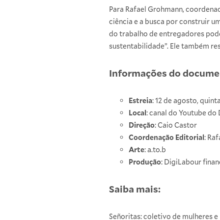
Para Rafael Grohmann, coordenad
ciência e a busca por construir 
do trabalho de entregadores pode
sustentabilidade”. Ele também res
Informações do documen
Estreia
: 12 de agosto, quint
Local
:
canal do Youtube do 
Direção
: Caio Castor
Coordenação Editorial
: Ra
Arte
: a.to.b
Produção
: DigiLabour fin
Saiba mais:
Señoritas
: coletivo de mulheres