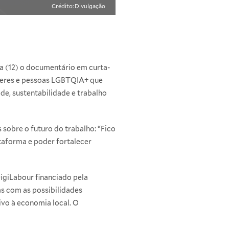
Crédito: Divulgação
ira (12) o documentário em curta-
ulheres e pessoas LGBTQIA+ que
de, sustentabilidade e trabalho
 sobre o futuro do trabalho: “Fico
taforma e poder fortalecer
DigiLabour financiado pela
as com as possibilidades
vo à economia local. O