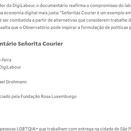
or do DigiLabour, o documentário reafirma o compromisso do la
uma economia digital mais justa: “Señoritas Courier é um exemplo e
 ser combatida a partir de alternativas que considerem trabalho d
salta que o Observatório pode inspirar a formulação de políticas p
tário Señorita Courier
a-feira
DigiLabour
fael Grohmann
anciado pela Fundação Rosa Luxemburgo
 e pessoas LGBTQIA+ que trabalham com entrega na cidade de São P