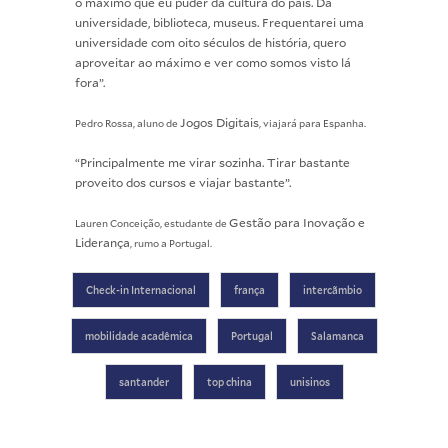
o máximo que eu puder da cultura do país. Da
universidade, biblioteca, museus. Frequentarei uma
universidade com oito séculos de história, quero
aproveitar ao máximo e ver como somos visto lá
fora”.
Jogos Digitais
Pedro Rossa, aluno de
, viajará para Espanha.
“Principalmente me virar sozinha. Tirar bastante
proveito dos cursos e viajar bastante”.
Gestão para Inovação e
Lauren Conceição, estudante de
Liderança
, rumo a Portugal.
Check-in Internacional
frança
intercãmbio
mobilidade acadêmica
Portugal
Salamanca
santander
top china
unisinos