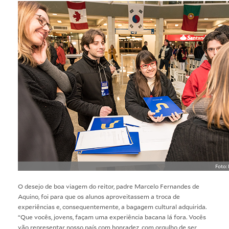
Foto:
O desejo de boa viagem do reitor, padre Marcelo Fernandes de
Aquino, foi para que os alunos aproveitassem a troca de
experiências e, consequentemente, a bagagem cultural adquirida.
“Que vocês, jovens, façam uma experiência bacana lá fora. Vocês
vão representar nosso país com honradez, com orgulho de ser