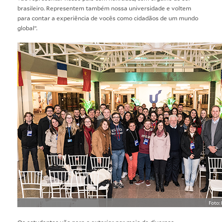
brasileiro. Representem também nossa universidade e voltem
para contar a experiência de vocês como cidadãos de um mundo
global”.
Foto:
Os estudantes vão para o exterior por meio de diversos