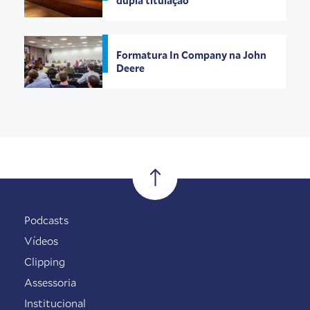
dupla titulação
Formatura In Company na John
Deere
Podcasts
Vídeos
Clipping
Assessoria
Institucional