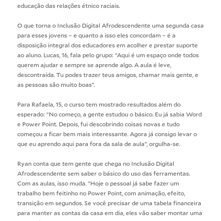
educação das relações étnico raciais.
O que torna o Inclusão Digital Afrodescendente uma segunda casa
para esses jovens – e quanto a isso eles concordam – é a
disposição integral dos educadores em acolher e prestar suporte
ao aluno. Lucas, 16, fala pelo grupo: “Aqui é um espaço onde todos
querem ajudar e sempre se aprende algo. A aula é leve,
descontraída. Tu podes trazer teus amigos, chamar mais gente, e
as pessoas são muito boas”.
Para Rafaela, 15, o curso tem mostrado resultados além do
esperado: “No começo, a gente estudou o básico. Eu já sabia Word
e Power Point. Depois, fui descobrindo coisas novas e tudo
começou a ficar bem mais interessante. Agora já consigo levar o
que eu aprendo aqui para fora da sala de aula”, orgulha-se.
Ryan conta que tem gente que chega no Inclusão Digital
Afrodescendente sem saber o básico do uso das ferramentas.
Com as aulas, isso muda. “Hoje o pessoal já sabe fazer um
trabalho bem feitinho no Power Point, com animação, efeito,
transição em segundos. Se você precisar de uma tabela financeira
para manter as contas da casa em dia, eles vão saber montar uma