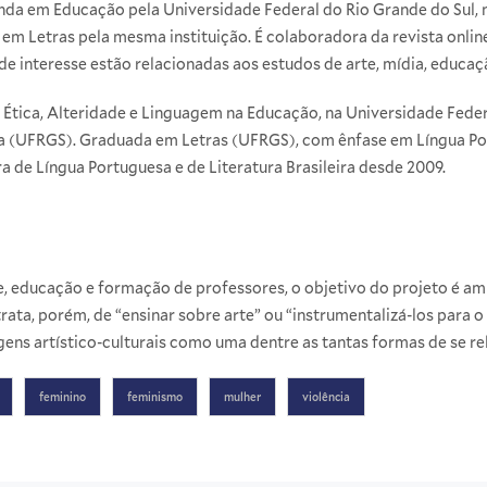
da em Educação pela Universidade Federal do Rio Grande do Sul, na
em Letras pela mesma instituição. É colaboradora da revista onli
de interesse estão relacionadas aos estudos de arte, mídia, educação
Ética, Alteridade e Linguagem na Educação, na Universidade Federa
a (UFRGS). Graduada em Letras (UFRGS), com ênfase em Língua Por
 de Língua Portuguesa e de Literatura Brasileira desde 2009.
e, educação e formação de professores, o objetivo do projeto é amp
trata, porém, de “ensinar sobre arte” ou “instrumentalizá-los para 
gens artístico-culturais como uma dentre as tantas formas de se r
feminino
feminismo
mulher
violência