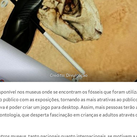
Crédito: Divulgação
disponível nos museus onde se encontram os fósseis que foram utiliz
público com as exposições, tornando as mais atrativas ao público.
va é poder criar um jogo para desktop. Assim, mais pessoas terão
eontologia, que desperta fascinação em crianças e adultos através
tros museus, tanto nacionais quanto internacionais, se motivem a d