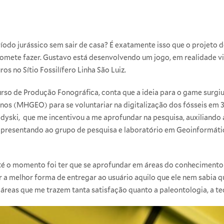
ríodo jurássico sem sair de casa? É exatamente isso que o proje
omete fazer. Gustavo está desenvolvendo um jogo, em realidade vir
s no Sítio Fossilífero Linha São Luiz.
rso de Produção Fonográfica, conta que a ideia para o game surgi
inos (MHGEO) para se voluntariar na digitalização dos fósseis em
dyski, que me incentivou a me aprofundar na pesquisa, auxiliando 
apresentando ao grupo de pesquisa e laboratório em Geoinformát
até o momento foi ter que se aprofundar em áreas do conhecimento 
a melhor forma de entregar ao usuário aquilo que ele nem sabia qu
 áreas que me trazem tanta satisfação quanto a paleontologia, a te