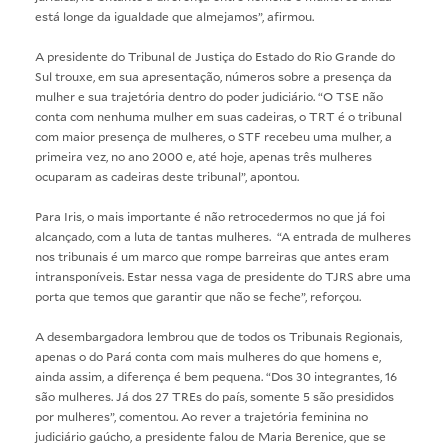
está longe da igualdade que almejamos”, afirmou.
A presidente do Tribunal de Justiça do Estado do Rio Grande do
Sul trouxe, em sua apresentação, números sobre a presença da
mulher e sua trajetória dentro do poder judiciário. “O TSE não
conta com nenhuma mulher em suas cadeiras, o TRT é o tribunal
com maior presença de mulheres, o STF recebeu uma mulher, a
primeira vez, no ano 2000 e, até hoje, apenas três mulheres
ocuparam as cadeiras deste tribunal”, apontou.
Para Iris, o mais importante é não retrocedermos no que já foi
alcançado, com a luta de tantas mulheres. “A entrada de mulheres
nos tribunais é um marco que rompe barreiras que antes eram
intransponíveis. Estar nessa vaga de presidente do TJRS abre uma
porta que temos que garantir que não se feche”, reforçou.
A desembargadora lembrou que de todos os Tribunais Regionais,
apenas o do Pará conta com mais mulheres do que homens e,
ainda assim, a diferença é bem pequena. “Dos 30 integrantes, 16
são mulheres. Já dos 27 TREs do país, somente 5 são presididos
por mulheres”, comentou. Ao rever a trajetória feminina no
judiciário gaúcho, a presidente falou de Maria Berenice, que se