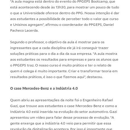
“A aula magna está dentro do evento do PPGEPS Bootcamp, que
está acontecendo desde às 13h30, para mostrar um pouco de tudo
o que a Universidade oferece dentro do PPG. Nossa intenção é dar
aos estudantes a possibilidade de perceber todo o valor que curso
e Unisinos agregam”, afirmou o coordenador do PPGEPS, Daniel
Pacheco Lacerda.
Segundo o professor, o objetivo da aula é mostrar para os
ingressantes que a cada disciplina ele já irá conseguir trazer
soluções práticas para o dia a dia da sua empresa. “A aula mostra
aos estudantes os resultados para empresas e para os alunos que
o PPGEPS traz. O nosso curso é muito prático e ter o relato de
quem é colega é muito importante. Criar e transformar teoria em
resultados práticos, é isso o que fizemos aqui”, destacou.
O case Mercedes-Benz e a Indústria 4.0
Quem abriu as apresentações da noite foi o Engenheiro Rafael
Gazi, que trouxe aos estudantes o case Mercedes-Benz e como a
Indústria 4.0 está inserida na evolução do setor automotivo. Gazi
apresentou um vídeo para falar desse processo de evolução. “A
gente enxerga que a indústria 4.0 veio para permitir que essa
revolução da digitalização aconteça. Por isso é importante que