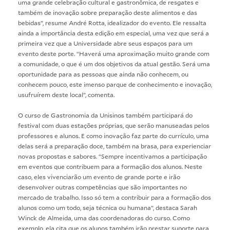
uma grande celebração cultural e gastronômica, de resgates e
também de inovação sobre preparação deste alimentos e das
bebidas”, resume André Rotta, idealizador do evento. Ele ressalta
ainda a importância desta edição em especial, uma vez que será a
primeira vez que a Universidade abre seus espaços para um
evento deste porte. “Haverá uma aproximação muito grande com
a comunidade, o que é um dos objetivos da atual gestão. Será uma
oportunidade para as pessoas que ainda não conhecem, ou
conhecem pouco, este imenso parque de conhecimento e inovação,
usufruírem deste local”, comenta.
O curso de Gastronomia da Unisinos também participará do
festival com duas estações próprias, que serão manuseadas pelos
professores e alunos. E como inovação faz parte do currículo, uma
delas será a preparação doce, também na brasa, para experienciar
novas propostas e sabores. “Sempre incentivamos a participação
em eventos que contribuem para a formação dos alunos. Neste
caso, eles vivenciarão um evento de grande porte e irão
desenvolver outras competências que são importantes no
mercado de trabalho. Isso só tem a contribuir para a formação dos
alunos como um todo, seja técnica ou humana”, destaca Sarah
Winck de Almeida, uma das coordenadoras do curso. Como
exemplo, ela cita que os alunos também irão prestar suporte para