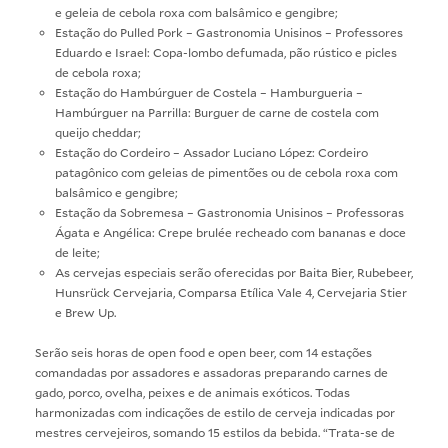
e geleia de cebola roxa com balsâmico e gengibre;
Estação do Pulled Pork – Gastronomia Unisinos – Professores
Eduardo e Israel: Copa-lombo defumada, pão rústico e picles
de cebola roxa;
Estação do Hambúrguer de Costela – Hamburgueria –
Hambúrguer na Parrilla: Burguer de carne de costela com
queijo cheddar;
Estação do Cordeiro – Assador Luciano López: Cordeiro
patagônico com geleias de pimentões ou de cebola roxa com
balsâmico e gengibre;
Estação da Sobremesa – Gastronomia Unisinos – Professoras
Ágata e Angélica: Crepe brulée recheado com bananas e doce
de leite;
As cervejas especiais serão oferecidas por Baita Bier, Rubebeer,
Hunsrück Cervejaria, Comparsa Etílica Vale 4, Cervejaria Stier
e Brew Up.
Serão seis horas de open food e open beer, com 14 estações
comandadas por assadores e assadoras preparando carnes de
gado, porco, ovelha, peixes e de animais exóticos. Todas
harmonizadas com indicações de estilo de cerveja indicadas por
mestres cervejeiros, somando 15 estilos da bebida. “Trata-se de