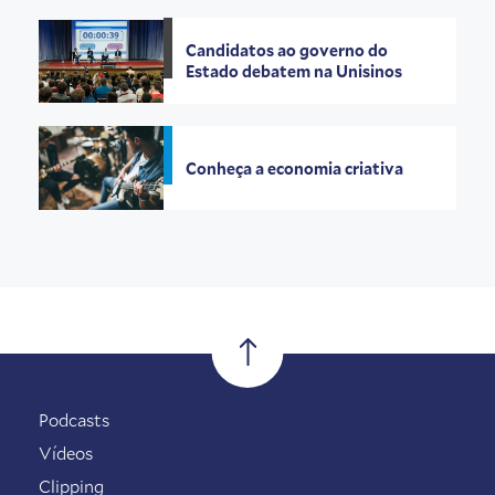
Candidatos ao governo do
Estado debatem na Unisinos
Conheça a economia criativa
Podcasts
Vídeos
Clipping