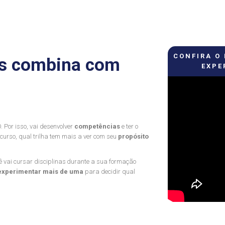
CONFIRA O
ais combina com
EXPE
 Por isso, vai desenvolver
competências
e ter o
 curso, qual trilha tem mais a ver com seu
propósito
ê vai cursar disciplinas durante a sua formação
experimentar mais de uma
para decidir qual