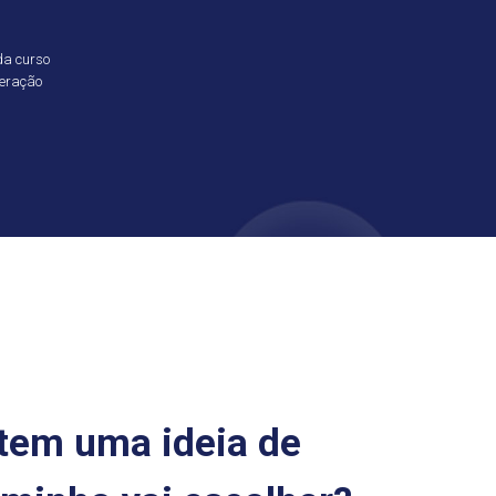
da curso
geração
á tem uma ideia de