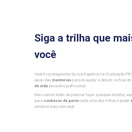
Siga a trilha que m
você
Você é o protagonista da sua trajetória na Graduação PRO.
apoio das
mentorias
para te ajudar a decidir, no final do
de vida
pessoal e profissional.
Mas calma! Antes de precisar fazer qualquer escolha, voc
para
conhecer de perto
cada uma das trilhas e poder
combina mais com você.