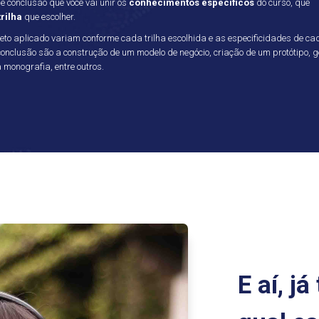
e conclusão que você vai unir os
conhecimentos específicos
do curso, que
rilha
que escolher.
ojeto aplicado variam conforme cada trilha escolhida e as especificidades de ca
nclusão são a construção de um modelo de negócio, criação de um protótipo, 
monografia, entre outros.
E aí, j