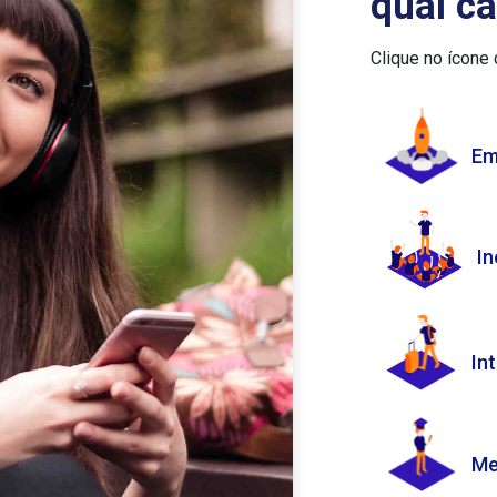
qual c
Clique no ícone 
Em
In
In
Me