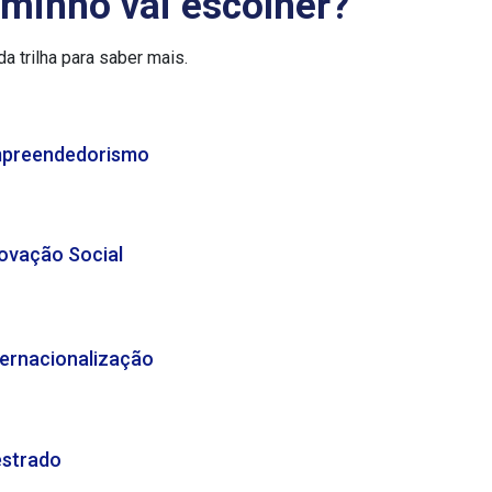
aminho vai escolher?
da trilha para saber mais.
preendedorismo
ovação Social
ternacionalização
strado