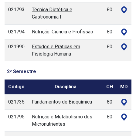
021793
Técnica Dietética e
80
Gastronomia I
021794
Nutrição: Ciência e Profissão
80
021990
Estudos e Práticas em
80
Fisiologia Humana
2º Semestre
Código
Disciplina
CH
MD
021735
Fundamentos de Bioquímica
80
021795
Nutrição e Metabolismo dos
80
Micronutrientes