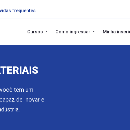
vidas frequentes
Cursos
Como ingressar
Minha inscr
TERIAIS
s você tem um
 capaz de inovar e
dústria.