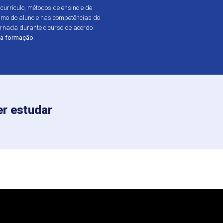
urrículo, métodos de ensino e de
mo do aluno e nas competências do
jornada durante o curso de acordo
sua formação
.
r estudar