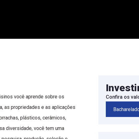
Invest
nisinos você aprende sobre os
Confira os va
ra, as propriedades e as aplicações
Bacharelad
orrachas, plásticos, cerâmicos,
ssa diversidade, você tem uma
na pesquisa, produção, seleção e