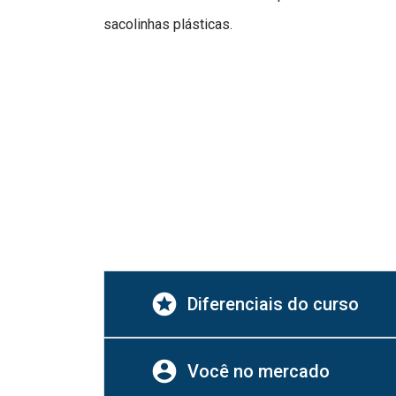
sacolinhas plásticas.
stars
Diferenciais do curso
account_circle
Você no mercado