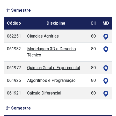
1º Semestre
Código
Disciplina
CH
MD
062251
Ciências Agrárias
80
061982
Modelagem 3D e Desenho
80
Técnico
061977
Química Geral e Experimental
80
061925
Algoritmos e Programação
80
061921
Cálculo Diferencial
80
2º Semestre