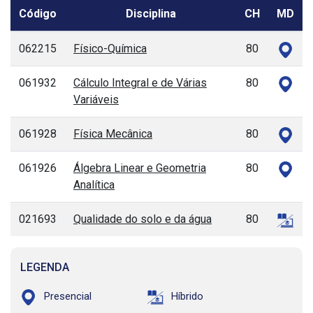
Código
Disciplina
CH
MD
062215
Físico-Química
80
061932
Cálculo Integral e de Várias
80
Variáveis
061928
Física Mecânica
80
061926
Álgebra Linear e Geometria
80
Analítica
021693
Qualidade do solo e da água
80
LEGENDA
Presencial
Híbrido