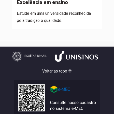
Excelência em ensino
D
ém
Estude em uma universidade reconhecida
c
pela tradição e qualidade.
p
Voltar ao topo