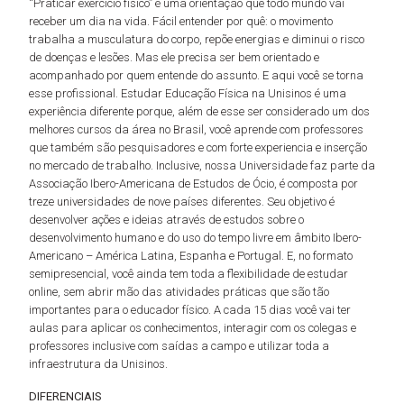
“Praticar exercício físico” é uma orientação que todo mundo vai
receber um dia na vida. Fácil entender por quê: o movimento
trabalha a musculatura do corpo, repõe energias e diminui o risco
de doenças e lesões. Mas ele precisa ser bem orientado e
acompanhado por quem entende do assunto. E aqui você se torna
esse profissional. Estudar Educação Física na Unisinos é uma
experiência diferente porque, além de esse ser considerado um dos
melhores cursos da área no Brasil, você aprende com professores
que também são pesquisadores e com forte experiencia e inserção
no mercado de trabalho. Inclusive, nossa Universidade faz parte da
Associação Ibero-Americana de Estudos de Ócio, é composta por
treze universidades de nove países diferentes. Seu objetivo é
desenvolver ações e ideias através de estudos sobre o
desenvolvimento humano e do uso do tempo livre em âmbito Ibero-
Americano – América Latina, Espanha e Portugal. E, no formato
semipresencial, você ainda tem toda a flexibilidade de estudar
online, sem abrir mão das atividades práticas que são tão
importantes para o educador físico. A cada 15 dias você vai ter
aulas para aplicar os conhecimentos, interagir com os colegas e
professores inclusive com saídas a campo e utilizar toda a
infraestrutura da Unisinos.
DIFERENCIAIS