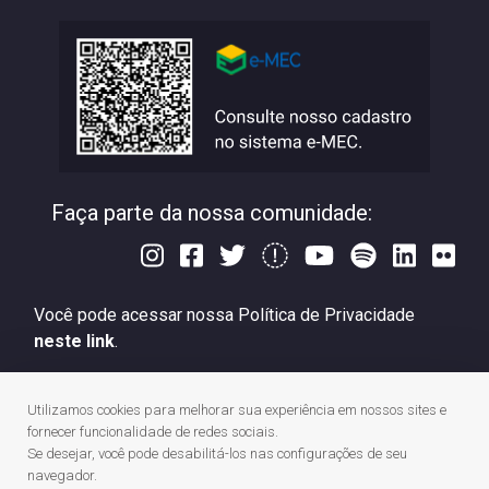
Faça parte da nossa comunidade:
Você pode acessar nossa Política de Privacidade
neste link
.
A UNISINOS é mantida pela Associação Antônio Vieira
Utilizamos cookies para melhorar sua experiência em nossos sites e
(ASAV), instituição de direito privado sem fins lucrativos,
fornecer funcionalidade de redes sociais.
filantrópica, de natureza educativa, cultural, assistencial e
Se desejar, você pode desabilitá-los nas configurações de seu
beneficente, certificada como Entidade Beneficente de
navegador.