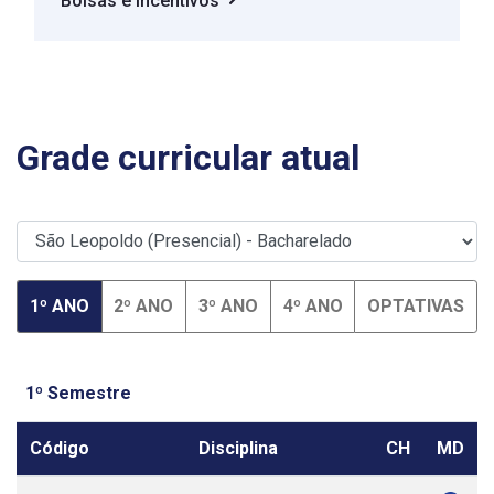
Bolsas e incentivos
Grade curricular atual
1º ANO
2º ANO
3º ANO
4º ANO
OPTATIVAS
1º Semestre
Código
Disciplina
CH
MD