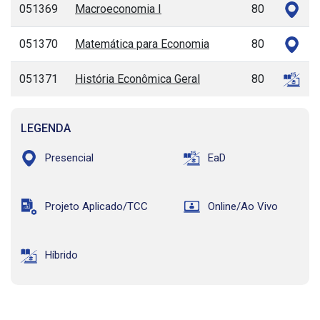
051369
Macroeconomia I
80
051370
Matemática para Economia
80
051371
História Econômica Geral
80
LEGENDA
Presencial
EaD
Projeto Aplicado/TCC
Online/Ao Vivo
Híbrido