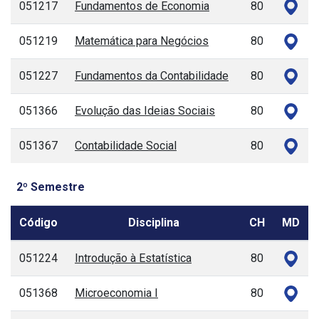
051217
Fundamentos de Economia
80
051219
Matemática para Negócios
80
051227
Fundamentos da Contabilidade
80
051366
Evolução das Ideias Sociais
80
051367
Contabilidade Social
80
2º Semestre
Código
Disciplina
CH
MD
051224
Introdução à Estatística
80
051368
Microeconomia I
80