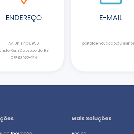
ENDEREÇO
E-MAIL
Av. Unisinos, 950
portaldeinovacao@unisinos
Cristo Rei, São Leopoldo, RS
CEP 93022-154
uções
Mais Soluções
al de Inovação
Ensino