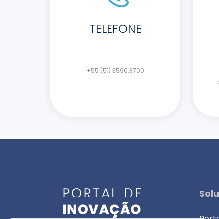
TELEFONE
+55 (51) 3590.8700
Sol
Port