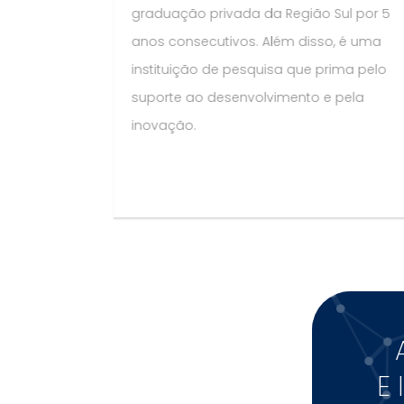
graduação privada da Região Sul por 5
anos consecutivos. Além disso, é uma
instituição de pesquisa que prima pelo
suporte ao desenvolvimento e pela
inovação.
E