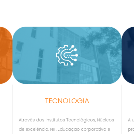
TECNOLOGIA
Através dos Institutos Tecnológicos, Núcleos
A 
de excelência, NIT, Educação corporativa e
pr