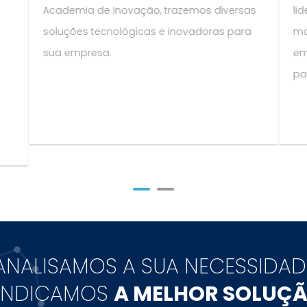
Academia de Inovação, trazemos diversas
li
soluções tecnológicas e inovadoras para
ma
sua empresa.
em
pa
ANALISAMOS A SUA NECESSIDAD
 INDICAMOS
A MELHOR SOLUÇÃ