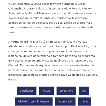
Quem organizou a vinda dessa primeira turma pelo Global
Citizenship Program foi o professor da
graduação
e do
PPG
em
Administração, Rafael Teixeira, que estudou durante dois anos na
Texas A&M University, durante seu doutorado. O professor
acabou se tornando o contato para a realização do programa e
tomou a frente das tratativas e coordena a parte acadêmica da
visita.
A turma ficará no Brasil até o fim da semana, com diversas
atividades acadêmicas e culturais. No campus São Leopoldo, o dia
começou com uma aula com a professora Daria Panina, que
leciona na universidade texana e também participa do programa.
Em seguida ocorreu uma visita ao gabinete do reitor, onde o Pe.
Marcelo Fernandes de Aquino conversou com os estudantes. Na
parte da tarde foi o momento de conhecer melhor o campus e a
biblioteca. Em seguida, o grupo partiu para o Zoológico de Sapucaia
do Sul.
americanos
cultura
estudantes
eua
Global Citizenship Program
intercãmbio
texas