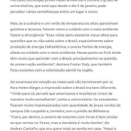
universitários, que está aqui desde o dia 5 de janeiro, pode
perceber várias semelhanças entre um lugar e outro.
Mas, se a culinária e um verão de temperaturas altas aproximam
gaúchos e texanos, fatores como o cuidado com o meio ambiente
fazem a divergência. “Essa visita abriu bastante meus olhos para
questões que eu não sabia sobre o Brasil, especialmente sobre
produção de energia hidroelétrica, e outras fontes de energia,
aliada ao cuidado com o meio ambiente. Nesse ponto os EUA ainda
têm muito que aprender com o Brasil, principalmente na questão
de preservação ambiental”, destaca Foster Daly, que também
ficou surpreso com a colonização alemã na região.
As surpresas em relação ao nosso país não terminaram por aí.
Para Helen Rieger, a impressão sobre o Brasil era bem diferente.
“Vindo para cá, percebi que americanos e brasileiros vivem de
maneira muito semelhante”, conta a universitária. Os estudantes
ficaram muito impressionados com quantidade de áreas verdes do
campus São Leopoldo e, também, com o prédio da Biblioteca.
“Claro, por dentro, o cenário de estantes com livros é bem similar
ao que vemos no Texas, mas a claraboia é muito bonita”, diz
Andres Cantafio, que era quem mais se sentia em casa. “Nasci e