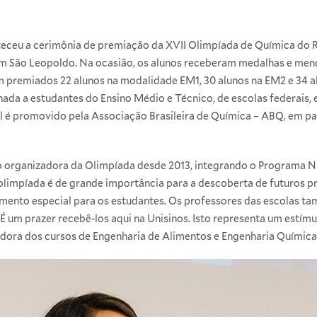
teceu a cerimônia de premiação da XVII Olimpíada de Química do R
em São Leopoldo. Na ocasião, os alunos receberam medalhas e men
 premiados 22 alunos na modalidade EM1, 30 alunos na EM2 e 34 a
da a estudantes do Ensino Médio e Técnico, de escolas federais, e
al é promovido pela Associação Brasileira de Química – ABQ, em p
ão organizadora da Olimpíada desde 2013, integrando o Programa N
limpíada é de grande importância para a descoberta de futuros pr
ento especial para os estudantes. Os professores das escolas t
É um prazer recebê-los aqui na Unisinos. Isto representa um estím
adora dos cursos de Engenharia de Alimentos e Engenharia Química, 