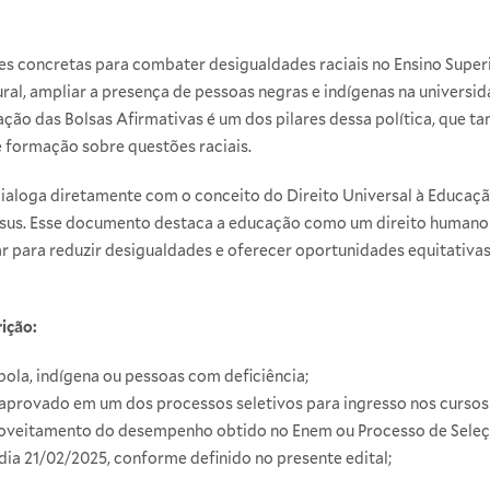
s concretas para combater desigualdades raciais no Ensino Superior
ral, ampliar a presença de pessoas negras e indígenas na universi
iação das Bolsas Afirmativas é um dos pilares dessa política, que 
e formação sobre questões raciais.
ialoga diretamente com o conceito do Direito Universal à Educaç
sus. Esse documento destaca a educação como um direito humano
ar para reduzir desigualdades e oferecer oportunidades equitativa
rição:
bola, indígena ou pessoas com deficiência;
r aprovado em um dos processos seletivos para ingresso nos curso
oveitamento do desempenho obtido no Enem ou Processo de Seleção
 dia 21/02/2025, conforme definido no presente edital;