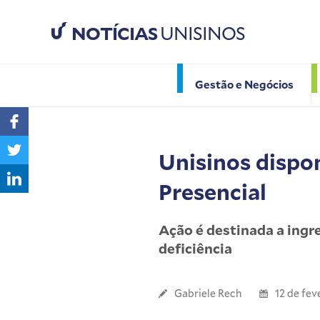
NOTÍCIAS
UNISINOS
Gestão e Negócios
Unisinos dispon
Presencial
Ação é destinada a ingr
deficiência
Gabriele Rech
12 de fev