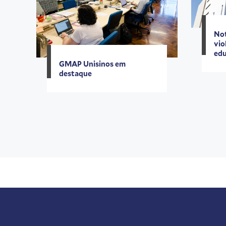
Not
vio
edu
GMAP Unisinos em
destaque