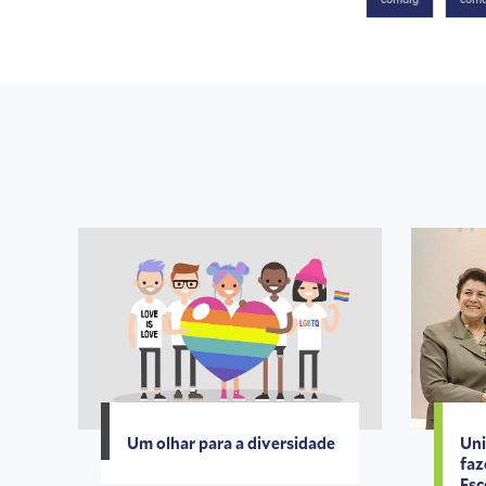
Um olhar para a diversidade
Uni
faz
Esc