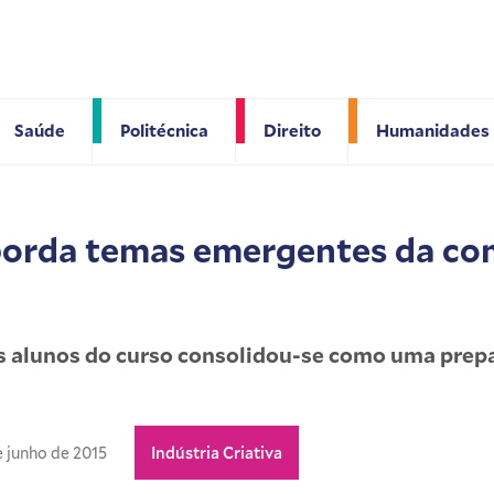
Saúde
Politécnica
Direito
Humanidades
borda temas emergentes da c
s alunos do curso consolidou-se como uma prepa
e junho de 2015
Indústria Criativa