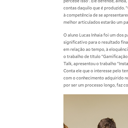
percebe isso”. Ele defende, ainda
contas daquilo que é produzido.
à competência de se apresentarem
melhor articulados estarão um pa
O aluno Lucas Inhaia foi um dos p
significativo para o resultado fi
em relação ao tempo, à eloquênci
o trabalho de título “Gamificaç
Talk, apresentou o trabalho “Inst
Conta ele que o interesse pelo te
com o conhecimento adquirido no c
por ser um processo longo, faz co