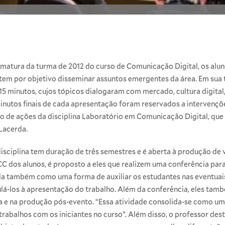
matura da turma de 2012 do curso de Comunicação Digital, os aluno
 tem por objetivo disseminar assuntos emergentes da área. Em sua 
 15 minutos, cujos tópicos dialogaram com mercado, cultura digita
minutos finais de cada apresentação foram reservados a intervençõ
to de ações da disciplina Laboratório em Comunicação Digital, qu
 Lacerda.
isciplina tem duração de três semestres e é aberta à produção de 
C dos alunos, é proposto a eles que realizem uma conferência par
ida também como uma forma de auxiliar os estudantes nas eventuai
ulá-los à apresentação do trabalho. Além da conferência, eles ta
ica e na produção pós-evento. “Essa atividade consolida-se como 
abalhos com os iniciantes no curso”. Além disso, o professor des