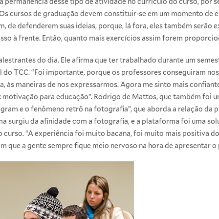
, a permanência desse tipo de atividade no currículo do curso, por 
 “Os cursos de graduação devem constituir-se em um momento de e
, de defenderem suas ideias, porque, lá fora, eles também serão e
sso à frente. Então, quanto mais exercícios assim forem proporcio
alestrantes do dia. Ele afirma que ter trabalhado durante um semes
nal do TCC. “Foi importante, porque os professores conseguiram nos
a, às maneiras de nos expressarmos. Agora me sinto mais confiant
ão: motivação para educação”. Rodrigo de Mattos, que também foi 
agram e o fenômeno retrô na fotografia”, que aborda a relação da p
ma surgiu da afinidade com a fotografia, e a plataforma foi uma sol
urso. “A experiência foi muito bacana, foi muito mais positiva do
m que a gente sempre fique meio nervoso na hora de apresentar o pr