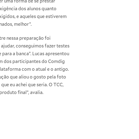
ser uma forma de se prestar
xigência dos alunos quanto
xigidos, e aqueles que estiverem
nados, melhor”.
tre nessa preparação foi
 ajudar, conseguimos fazer testes
e para a banca”. Lucas apresentou
um dos participantes do Comdig
lataforma com o atual e o antigo.
ução que aliou o gosto pela foto
 que eu achei que seria. O TCC,
oduto final”, avalia.