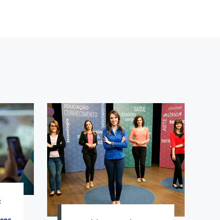
:
aços