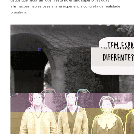
afirmações não se baseiam na experiência concreta da realidade
brasileira.