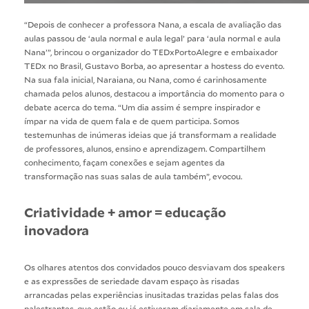
“Depois de conhecer a professora Nana, a escala de avaliação das
aulas passou de ‘aula normal e aula legal’ para ‘aula normal e aula
Nana’”, brincou o organizador do TEDxPortoAlegre e embaixador
TEDx no Brasil, Gustavo Borba, ao apresentar a hostess do evento.
Na sua fala inicial, Naraiana, ou Nana, como é carinhosamente
chamada pelos alunos, destacou a importância do momento para o
debate acerca do tema. “Um dia assim é sempre inspirador e
ímpar na vida de quem fala e de quem participa. Somos
testemunhas de inúmeras ideias que já transformam a realidade
de professores, alunos, ensino e aprendizagem. Compartilhem
conhecimento, façam conexões e sejam agentes da
transformação nas suas salas de aula também”, evocou.
Criatividade + amor = educação
inovadora
Os olhares atentos dos convidados pouco desviavam dos speakers
e as expressões de seriedade davam espaço às risadas
arrancadas pelas experiências inusitadas trazidas pelas falas dos
palestrantes, que estão ou já estiveram diariamente em sala de