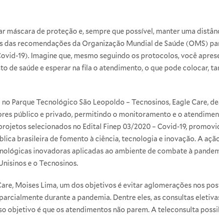
izar máscara de proteção e, sempre que possível, manter uma distâ
as das recomendações da Organização Mundial de Saúde (OMS) par
ovid-19). Imagine que, mesmo seguindo os protocolos, você apres
to de saúde e esperar na fila o atendimento, o que pode colocar, 
a no Parque Tecnológico São Leopoldo – Tecnosinos, Eagle Care, d
ores público e privado, permitindo o monitoramento e o atendiment
rojetos selecionados no Edital Finep 03/2020 – Covid-19, promovi
lica brasileira de fomento à ciência, tecnologia e inovação. A ação
nológicas inovadoras aplicadas ao ambiente de combate à pandem
nisinos e o Tecnosinos.
are, Moises Lima, um dos objetivos é evitar aglomerações nos pos
rcialmente durante a pandemia. Dentre eles, as consultas eletivas.
o objetivo é que os atendimentos não parem. A teleconsulta possi