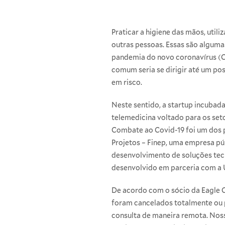
Praticar a higiene das mãos, util
outras pessoas. Essas são algum
pandemia do novo coronavírus (C
comum seria se dirigir até um pos
em risco.
Neste sentido, a startup incubad
telemedicina voltado para os set
Combate ao Covid-19 foi um dos p
Projetos – Finep, uma empresa púb
desenvolvimento de soluções tec
desenvolvido em parceria com a U
De acordo com o sócio da Eagle C
foram cancelados totalmente ou pa
consulta de maneira remota. Noss