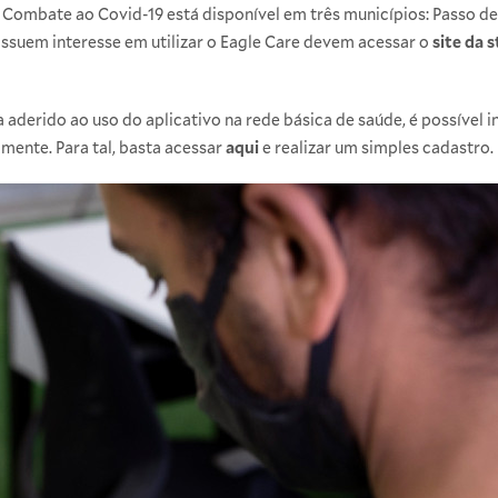
 Combate ao Covid-19 está disponível em três municípios: Passo de
ssuem interesse em utilizar o Eagle Care devem acessar o
site da 
derido ao uso do aplicativo na rede básica de saúde, é possível in
mente. Para tal, basta acessar
aqui
e realizar um simples cadastro.