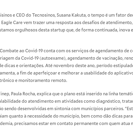
nisinos e CEO do Tecnosinos, Susana Kakuta, o tempo é um fator de
a Eagle Care vem trazer uma resposta aos desafios de atendimento,
stamos orgulhosos desta startup que, de forma continuada, inova 
 Combate ao Covid-19 conta com os serviços de agendamento de co
-triagem da Covid-19 (autoexame), agendamento de vacinação, ren
de dicas e orientações. Até novembro deste ano, período estipulado
ramenta, a fim de aperfeiçoar e melhorar a usabilidade do aplicati
etrônico e monitoramento remoto.
nep, Paula Rocha, explica que o plano está inserido na linha temátic
alabilidade do atendimento em atividades como diagnóstico, trata
ão sendo desenvolvidas em sintonia com municípios parceiros. “E
guiam quanto à necessidade do município, bem como dão dicas para
demia, precisamos estar em contato permanente com quem atua na 