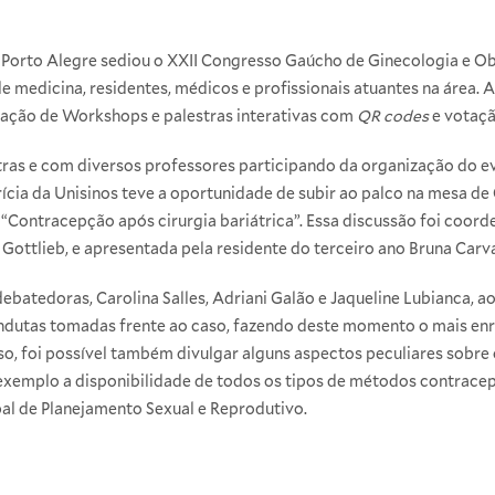
, Porto Alegre sediou o XXII Congresso Gaúcho de Ginecologia e Ob
de medicina, residentes, médicos e profissionais atuantes na área.
ização de Workshops e palestras interativas com
QR codes
e votaçã
tras e com diversos professores participando da organização do e
cia da Unisinos teve a oportunidade de subir ao palco na mesa de
 “Contracepção após cirurgia bariátrica”. Essa discussão foi coor
Gottlieb, e apresentada pela residente do terceiro ano Bruna Carva
ebatedoras, Carolina Salles, Adriani Galão e Jaqueline Lubianca, a
ondutas tomadas frente ao caso, fazendo deste momento o mais enr
o, foi possível também divulgar alguns aspectos peculiares sobre 
 exemplo a disponibilidade de todos os tipos de métodos contracept
al de Planejamento Sexual e Reprodutivo.