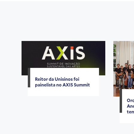
Reitor da Unisinos foi
painelista no AXIS Summit
Orq
Anc
tem