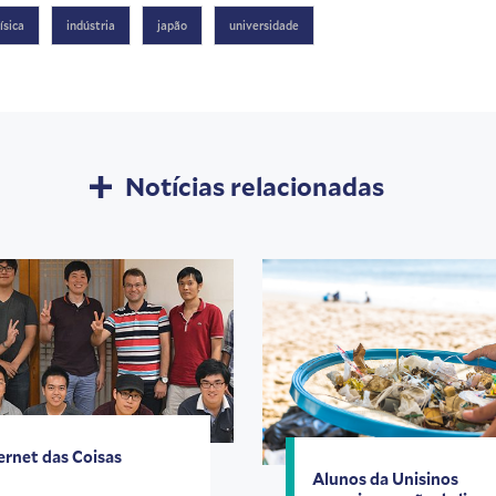
física
indústria
japão
universidade
Notícias relacionadas
ernet das Coisas
Alunos da Unisinos