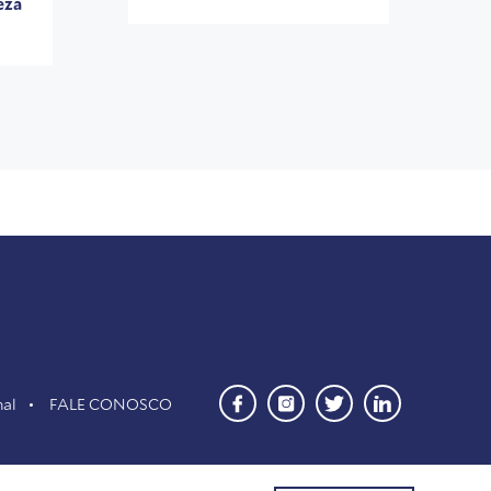
eza
nal
FALE CONOSCO