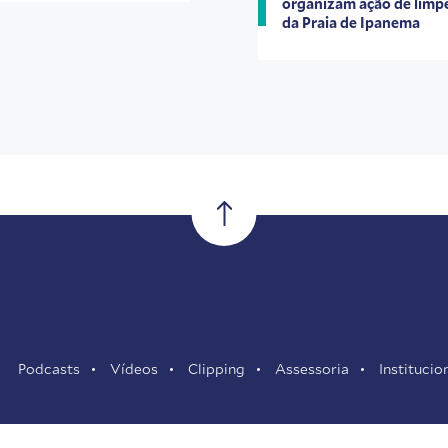
organizam ação de limp
da Praia de Ipanema
Podcasts
Vídeos
Clipping
Assessoria
Institucio