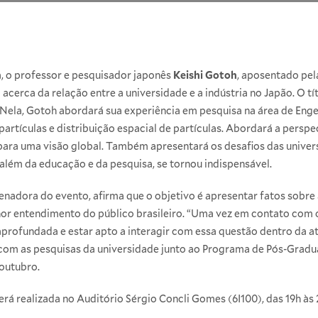
a, o professor e pesquisador japonês
Keishi Gotoh
, aposentado pe
a acerca da relação entre a universidade e a indústria no Japão. O tí
. Nela, Gotoh abordará sua experiência em pesquisa na área de Enge
partículas e distribuição espacial de partículas. Abordará a perspe
para uma visão global. Também apresentará os desafios das univers
além da educação e da pesquisa, se tornou indispensável.
denadora do evento, afirma que o objetivo é apresentar fatos sobre
or entendimento do público brasileiro. “Uma vez em contato com o
rofundada e estar apto a interagir com essa questão dentro da atu
com as pesquisas da universidade junto ao
Programa de Pós-Gradu
outubro.
erá realizada no Auditório Sérgio Concli Gomes (6I100), das 19h às 