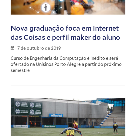
Nova graduação foca em Internet
das Coisas e perfil maker do aluno
7 de outubro de 2019
Curso de Engenharia da Computação é inédito e será
ofertado na Unisinos Porto Alegre a partir do próximo
semestre