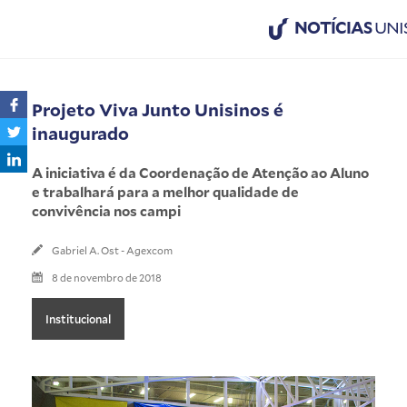
NOTÍCIAS
UNI
Projeto Viva Junto Unisinos é
inaugurado
A iniciativa é da Coordenação de Atenção ao Aluno
e trabalhará para a melhor qualidade de
convivência nos campi
Gabriel A. Ost - Agexcom
8 de novembro de 2018
Institucional