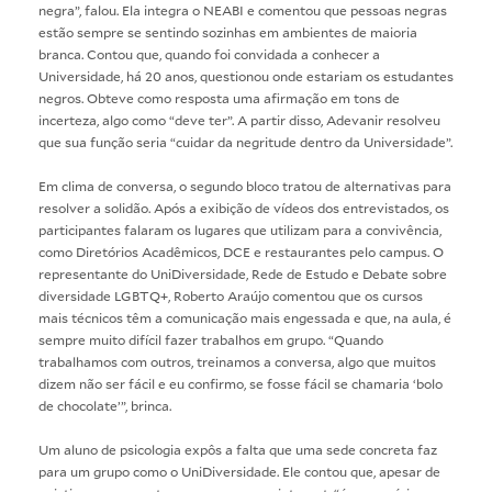
negra”, falou. Ela integra o NEABI e comentou que pessoas negras
estão sempre se sentindo sozinhas em ambientes de maioria
branca. Contou que, quando foi convidada a conhecer a
Universidade, há 20 anos, questionou onde estariam os estudantes
negros. Obteve como resposta uma afirmação em tons de
incerteza, algo como “deve ter”. A partir disso, Adevanir resolveu
que sua função seria “cuidar da negritude dentro da Universidade”.
Em clima de conversa, o segundo bloco tratou de alternativas para
resolver a solidão. Após a exibição de vídeos dos entrevistados, os
participantes falaram os lugares que utilizam para a convivência,
como Diretórios Acadêmicos, DCE e restaurantes pelo campus. O
representante do UniDiversidade, Rede de Estudo e Debate sobre
diversidade LGBTQ+, Roberto Araújo comentou que os cursos
mais técnicos têm a comunicação mais engessada e que, na aula, é
sempre muito difícil fazer trabalhos em grupo. “Quando
trabalhamos com outros, treinamos a conversa, algo que muitos
dizem não ser fácil e eu confirmo, se fosse fácil se chamaria ‘bolo
de chocolate’”, brinca.
Um aluno de psicologia expôs a falta que uma sede concreta faz
para um grupo como o UniDiversidade. Ele contou que, apesar de