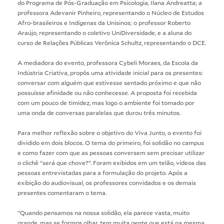
do Programa de Pós-Graduação em Psicologia, Ilana Andreatta; a
professora Adevanir Pinheiro, representando o Núcleo de Estudos
Afro-brasileiros e Indígenas da Unisinos; o professor Roberto
Araújo, representando o coletivo UniDiversidade, e a aluna do
curso de Relações Públicas Verônica Schultz, representando o DCE.
A mediadora do evento, professora Cybeli Moraes, da Escola da
Indústria Criativa, propôs uma atividade inicial para os presentes:
conversar com alguém que estivesse sentado próximo e que não
possuísse afinidade ou não conhecesse. A proposta foi recebida
com um pouco de timidez, mas logo o ambiente foi tomado por
uma onda de conversas paralelas que durou três minutos.
Para melhor reflexão sobre o objetivo do Viva Junto, o evento foi
dividido em dois blocos. O tema do primeiro, foi solidão no campus
e como fazer com que as pessoas conversem sem precisar utilizar
o clichê “será que chove?”. Foram exibidos em um telão, vídeos das
pessoas entrevistadas para a formulação do projeto. Após a
exibição do audiovisual, os professores convidados e os demais
presentes comentaram o tema.
“Quando pensamos na nossa solidão, ela parece vasta, muito
grande, mas se formos olhar, tem muita gente que está na mesma