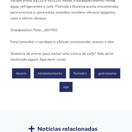
variam entre R$1,25 e R$15,00. Ainda, o estabelecimento vende
água, refrigerantes e café. Florinda’s Doceria aceita encomendas
para eventos e, para estas ocasiões, também oferece salgados,
caso o cliente desejar.
{loadposition flickr_id31195}
Para consultar o cardápio e efetuar encomendar, acesse o
site
.
Gostaria de entrar para tomar uma xícara de café? Não seria
incômodo algum. Seja bem-vindo!
doceria
estabalecimento
florinda's
gastronomia
loja
Notícias relacionadas