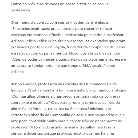
juntos as próximas décadas na nossa história”, colocou a
professora.
O primeiro dia contou com seis atividades, dentre elas a
“Exercícios espirituais: pressupostos para discernir e fazer
escolhas em ‘tempos difíceis’”, ministrada pelo padre e professor
Adilson Felicio Feiler. O jesuíta apresentou os exercícios que eram
praticados por Inácio de Loyola, fundador da Companhia de Jesus,
e a relação com os pensamentos filosóficos até os dias de hoje.
“Além de poder conhecer alguns critérios de discernimento, esse é
um assunto fundamental no que tange o DNA jesuíta”, disse
Adilson.
Betina Guedes, professora das escolas de Humanidades e da
Indústria Criativa, também foi ministrante. Ela comandou a oficina
“Compartilhar olhares e criar percursos: uma roda de conversa
sobre arte e docência”. O debate girou em torno dos painéis do
pintor Paulo Porcella, expostos na Biblioteca Unisinos, que
retratam a história da Companhia de Jesus. Betina acredita que a
arte pode contribuir muito para a construção de pensamento do
professor. “A forma do artista pensar e trabalhar nos fazem
pensar à docência, porque provoca, mostra que não há uma