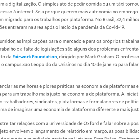
a digitalização. O simples ato de pedir comida ou um táxi tornou-
sso à internet. Seja porque querem mais autonomia no emprego ou
êm migrado para os trabalhos por plataforma. No Brasil, 32,4 milh
lhões entraram na área após o início da pandemia da Covid-19.
nsumidor, as implicações para o mercado e para os próprios trabal
trabalho e a falta de legislações são alguns dos problemas enfrent
eto da
Fairwork Foundation
, dirigido por Mark Graham. O professo
 o campus São Leopoldo da Unisinos no dia 10 de janeiro para falar
enciar as melhores e piores práticas na economia de plataformas
s para um trabalho mais justo na economia de plataforma. A iniciat
o trabalhadores, sindicatos, plataformas e formuladores de política
ma de imaginar uma economia de plataforma diferente e mais justa
 estreitar relações com a universidade de Oxford e falar sobre a po
ojeto envolvem o lançamento de relatório em março, as possibilida
o do simpósio mundial do projeto na Unisinos. Para Rafael Grohman