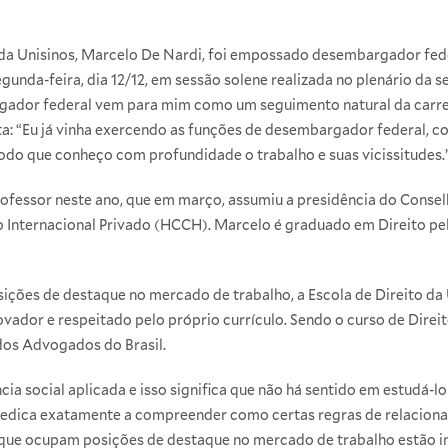
 da Unisinos, Marcelo De Nardi, foi empossado desembargador fede
gunda-feira, dia 12/12, em sessão solene realizada no plenário da s
dor federal vem para mim como um seguimento natural da carreir
: “Eu já vinha exercendo as funções de desembargador federal, c
modo que conheço com profundidade o trabalho e suas vicissitudes.
fessor neste ano, que em março, assumiu a presidência do Conselh
o Internacional Privado (HCCH). Marcelo é graduado em Direito pela
ções de destaque no mercado de trabalho, a Escola de Direito da 
vador e respeitado pelo próprio currículo. Sendo o curso de Direit
os Advogados do Brasil.
ncia social aplicada e isso significa que não há sentido em estudá
e dedica exatamente a compreender como certas regras de relaci
 que ocupam posições de destaque no mercado de trabalho estão ins