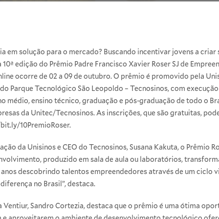
eia em solução para o mercado? Buscando incentivar jovens a cria
 a 10ª edição do Prêmio Padre Francisco Xavier Roser SJ de Empr
nline ocorre de 02 a 09 de outubro. O prêmio é promovido pela Uni
 do Parque Tecnológico São Leopoldo – Tecnosinos, com execução 
no médio, ensino técnico, graduação e pós-graduação de todo o Bra
resas da Unitec/Tecnosinos. As inscrições, que são gratuitas, pode
/bit.ly/10PremioRoser
.
ação da Unisinos e CEO do Tecnosinos, Susana Kakuta, o Prêmio Ros
envolvimento, produzido em sala de aula ou laboratórios, transf
0 anos descobrindo talentos empreendedores através de um ciclo v
iferença no Brasil”, destaca.
da Ventiur, Sandro Cortezia, destaca que o prêmio é uma ótima op
m e aproveitarem o ambiente de desenvolvimento tecnológico ofere