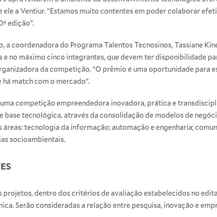
re ele a Ventiur. “Estamos muito contentes em poder colaborar efe
0ª edição”.
, a coordenadora do Programa Talentos Tecnosinos, Tassiane Kine
 e no máximo cinco integrantes, que devem ter disponibilidade par
organizadora da competição. “O prêmio é uma oportunidade para e
 se há match com o mercado”.
 uma competição empreendedora inovadora, prática e transdiscipl
base tecnológica, através da consolidação de modelos de negóci
s áreas: tecnologia da informação; automação e engenharia; comun
ias socioambientais.
ES
projetos, dentro dos critérios de avaliação estabelecidos no edit
mica. Serão consideradas a relação entre pesquisa, inovação e em