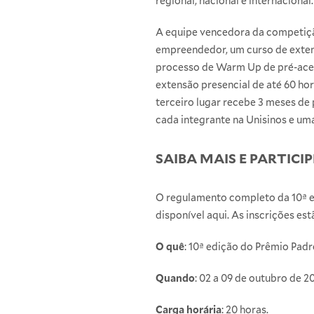
regional, nacional e internacional.
A equipe vencedora da competição
empreendedor, um curso de extens
processo de Warm Up de pré-acele
extensão presencial de até 60 hor
terceiro lugar recebe 3 meses de
cada integrante na Unisinos e um
SAIBA MAIS E PARTICIP
O regulamento completo da 10ª e
disponível
aqui
. As inscrições es
O quê
: 10ª edição do Prêmio Pad
Quando
: 02 a 09 de outubro de 20
Carga horária
: 20 horas.