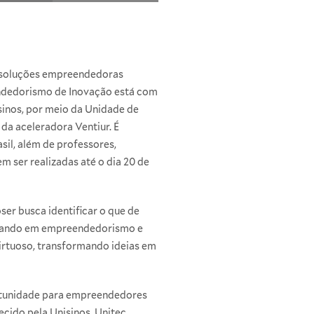
r soluções empreendedoras
eendedorismo de Inovação está com
sinos, por meio da Unidade de
da aceleradora Ventiur. É
sil, além de professores,
m ser realizadas até o dia 20 de
er busca identificar o que de
ormando em empreendedorismo e
irtuoso, transformando ideias em
ortunidade para empreendedores
cido pela Unisinos, Unitec,