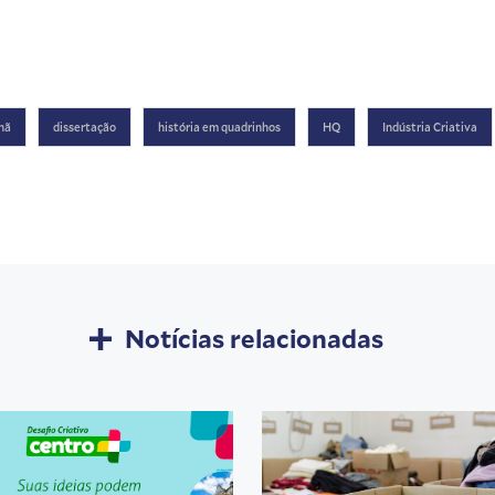
hã
dissertação
história em quadrinhos
HQ
Indústria Criativa
Notícias relacionadas