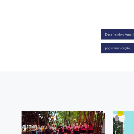
Desafiando o Aman
ppg comunicação