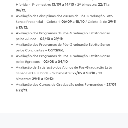
Híbrida – 1° bimestre:
13/09 a 14/10
/ 2° bimestre:
22/11 a
06/12
;
Avaliação
das disciplinas dos cursos de Pós-Graduação Lato
Senso Presencial – Coleta 1:
06/09 a 18/10
/ Coleta 2: de
29/11
a 13/12
;
Avaliação
dos Programas de Pós-Graduação Estrito Senso
pelos Alunos –
04/10 a 29/11
;
Avaliação
dos Programas de Pós-Graduação Estrito Senso
pelos Concluintes –
Contínuo
;
Avaliação
dos Programas de Pós-Graduação Estrito Senso
pelos Egressos –
02/08 a 04/10
;
Avaliação
de Satisfação dos Alunos de Pós-Graduação Lato
Senso EaD e Híbrida – 1º bimestre:
27/09 a 18/10
/ 2º
bimestre:
29/11 a 10/12
;
Avaliação
dos Cursos de Graduação pelos Formandos –
27/09
a 29/11
.