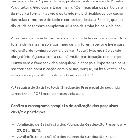
percepção tem Agueda Bichels, professora dos cursos de Direito,
Arquitetura, Geologia e Engenharia. “Os meus alunos participaram
da mesma forma, mesmo eles tendo mais dificuldades por causa
das aulas remotas e de todo o contexto”, destaca Bichels, que no
dia 20 de setembro completou 32 anos de trabalho na Unisinos.
A professora investe também na proximidade com os alunos. Uma
forma de realizar isso é por meio de um fórum aberto e livre para
interação, denominado por ela como “Festa”. Mesmo não sendo
obrigatório, Agueda conta que há muita participação no espaço.
“Junto com o feedback das pesquisas, o espaço é importante para
manter essa comunicação com o aluno, porque, muitas vezes, não
sabemos o que está acontecendo na vida dele.”
A Pesquisa de Satisfação da Graduação Presencial do segundo
semestre de 2021 pode ser acessada
aqui
.
Confira o cronograma completo de aplicação das pesquisas
2021/2 e participe:
Avaliação
de Satisfação dos Alunos da Graduação Presencial
–
27/09 a 15/12
;
Avaliação
de Satisfação dos Alunos da Graduação EaD e