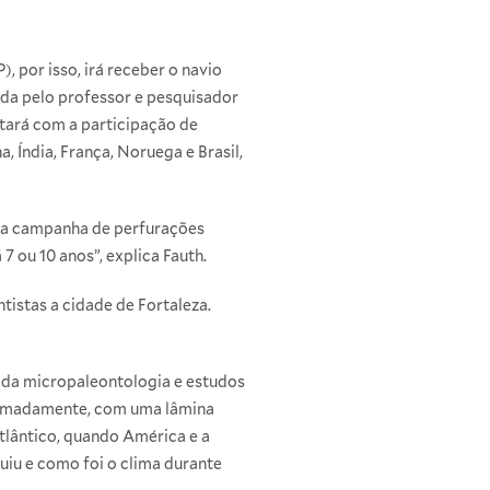
 por isso, irá receber o navio
ada pelo professor e pesquisador
ntará com a participação de
, Índia, França, Noruega e Brasil,
ova campanha de perfurações
 ou 10 anos”, explica Fauth.
tistas a cidade de Fortaleza.
 da micropaleontologia e estudos
oximadamente, com uma lâmina
tlântico, quando América e a
iu e como foi o clima durante