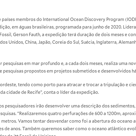
de países membros do International Ocean Discovery Program (IODP),
ição, em águas brasileiras, programada para junho de 2020. Lider
Fossil, Gerson Fauth, a expedição terá duração de dois meses e co
s Unidos, China, Japão, Coreia do Sul, Suécia, Inglaterra, Alemanha
ar pesquisas em mar profundo e, a cada dois meses, realiza uma n
e pesquisas propostos em projetos submetidos e desenvolvidos há 7
rdeste, tendo como porto para atracar e trocar a tripulação e cien
da cidade de Recife”, conta o líder da expedição.
 os pesquisadores irão desenvolver uma descrição dos sedimentos,
 pesquisas. “Realizaremos quatro perfurações de 600 a 1200m, apr
 metros. Vamos tentar desvendar como foi a abertura do oceano a
ões de anos. Também queremos saber como o oceano atlântico evolu