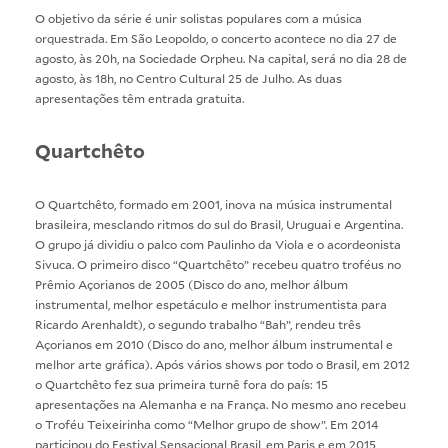
O objetivo da série é unir solistas populares com a música
orquestrada. Em São Leopoldo, o concerto acontece no dia 27 de
agosto, às 20h, na Sociedade Orpheu. Na capital, será no dia 28 de
agosto, às 18h, no Centro Cultural 25 de Julho. As duas
apresentações têm entrada gratuita.
Quartchêto
O Quartchêto, formado em 2001, inova na música instrumental
brasileira, mesclando ritmos do sul do Brasil, Uruguai e Argentina.
O grupo já dividiu o palco com Paulinho da Viola e o acordeonista
Sivuca. O primeiro disco “Quartchêto” recebeu quatro troféus no
Prêmio Açorianos de 2005 (Disco do ano, melhor álbum
instrumental, melhor espetáculo e melhor instrumentista para
Ricardo Arenhaldt), o segundo trabalho “Bah”, rendeu três
Açorianos em 2010 (Disco do ano, melhor álbum instrumental e
melhor arte gráfica). Após vários shows por todo o Brasil, em 2012
o Quartchêto fez sua primeira turnê fora do país: 15
apresentações na Alemanha e na França. No mesmo ano recebeu
o Troféu Teixeirinha como “Melhor grupo de show”. Em 2014
participou do Festival Sensacional Brasil, em Paris e em 2015