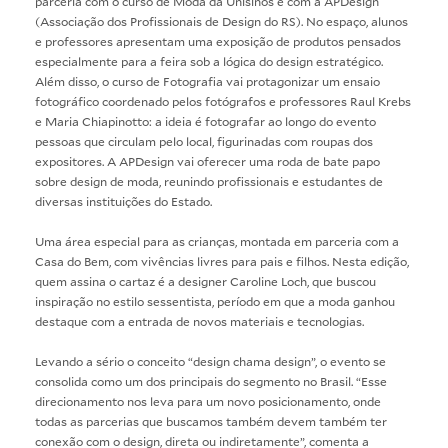
parceria com o curso de
Moda
da Unisinos e com a APDesign
(Associação dos Profissionais de Design do RS). No espaço, alunos
e professores apresentam uma exposição de produtos pensados
especialmente para a feira sob a lógica do design estratégico.
Além disso, o curso de
Fotografia
vai protagonizar um ensaio
fotográfico coordenado pelos fotógrafos e professores Raul Krebs
e Maria Chiapinotto: a ideia é fotografar ao longo do evento
pessoas que circulam pelo local, figurinadas com roupas dos
expositores. A APDesign vai oferecer uma roda de bate papo
sobre design de moda, reunindo profissionais e estudantes de
diversas instituições do Estado.
Uma área especial para as crianças, montada em parceria com a
Casa do Bem, com vivências livres para pais e filhos. Nesta edição,
quem assina o cartaz é a designer Caroline Loch, que buscou
inspiração no estilo sessentista, período em que a moda ganhou
destaque com a entrada de novos materiais e tecnologias.
Levando a sério o conceito “design chama design”, o evento se
consolida como um dos principais do segmento no Brasil. “Esse
direcionamento nos leva para um novo posicionamento, onde
todas as parcerias que buscamos também devem também ter
conexão com o design, direta ou indiretamente”, comenta a