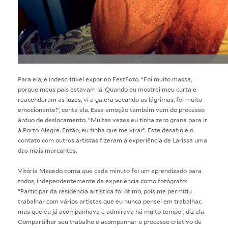
Para ela, é indescritível expor no FestFoto. “Foi muito massa,
porque meus pais estavam lá. Quando eu mostrei meu curta e
reacenderam as luzes, vi a galera secando as lágrimas, foi muito
emocionante!”, conta ela. Essa emoção também vem do processo
árduo de deslocamento. “Muitas vezes eu tinha zero grana para ir
à Porto Alegre. Então, eu tinha que me virar”. Este desafio e o
contato com outros artistas fizeram a experiência de Larissa uma
das mais marcantes.
Vitória Macedo conta que cada minuto foi um aprendizado para
todos, independentemente da experiência como fotógrafo:
“Participar da residência artística foi ótimo, pois me permitiu
trabalhar com vários artistas que eu nunca pensei em trabalhar,
mas que eu já acompanhava e admirava há muito tempo”, diz ela.
Compartilhar seu trabalho e acompanhar o processo criativo de