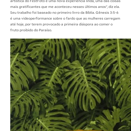
artística do FestFoto é uma nova experiência linda, uma das coisas
mais gratificantes que me aconteceu nesses últimos anos”, diz ela.
Seu trabalho foi baseado no primeiro livro da Bíblia. Gênesis 3:5-6
é uma videoperformance sobre o fardo que as mulheres carregam
até hoje, por terem provocado a primeira diáspora ao comer o
fruto proibido do Paraíso.