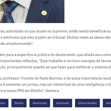
dos, sobretudo os que atuam no Supremo, estão sendo beneficiário
 estímulos que eles trazem ao tribunal. Muitas vezes as ideais não 
e vão amadurecendo”.
 para a experiência prática do doutorando, que aliada aos concei
e importantes reflexões. “Esse trabalho é um bom exemplo de teoria 
ão, principalmente quanto ao que fazer para melhorar o sistema de 
to, professor Vicente de Paulo Barreto, é de suma importância rec
 é somente um jurista, mas um intelectual de uma inteligência crí
ra o nosso
PPG em Direito
”, destaca.
star
Direito
dissertação
doutorado
GIlmar Mendes
min