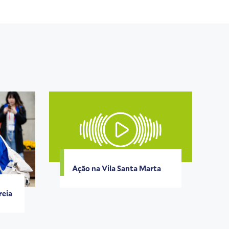
Ação na Vila Santa Marta
reia