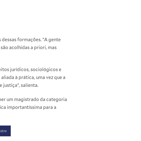
s dessas formações. “A gente
são acolhidas a priori, mas
tos jurídicos, sociológicos e
aliada à prática, uma vez que a
justiça”, salienta.
eber um magistrado da categoria
tica importantíssima para a
istro