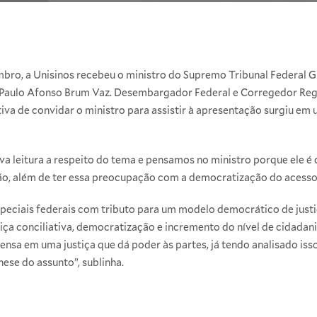
embro, a Unisinos recebeu o ministro do Supremo Tribunal Federal
Paulo Afonso Brum Vaz. Desembargador Federal e Corregedor Regio
tiva de convidar o ministro para assistir à apresentação surgiu e
leitura a respeito do tema e pensamos no ministro porque ele é o 
ão, além de ter essa preocupação com a democratização do acesso à 
speciais federais com tributo para um modelo democrático de justiç
iça conciliativa, democratização e incremento do nível de cidadan
nsa em uma justiça que dá poder às partes, já tendo analisado isso
ese do assunto”, sublinha.