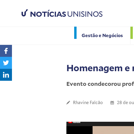
NOTÍCIAS
UNISINOS
Gestão e Negócios
Homenagem e r
Evento condecorou profe
Rhavine Falcão
28 de o