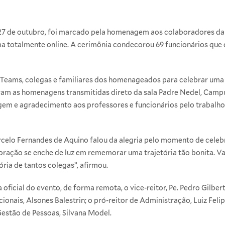
, 27 de outubro, foi marcado pela homenagem aos colaboradores da
a totalmente online. A cerimônia condecorou 69 funcionários que c
 Teams, colegas e familiares dos homenageados para celebrar uma 
m as homenagens transmitidas direto da sala Padre Nedel, Campu
em e agradecimento aos professores e funcionários pelo trabalho
arcelo Fernandes de Aquino falou da alegria pelo momento de cel
ação se enche de luz em rememorar uma trajetória tão bonita. Vam
ria de tantos colegas”, afirmou.
 oficial do evento, de forma remota, o vice-reitor, Pe. Pedro Gilbe
onais, Alsones Balestrin; o pró-reitor de Administração, Luiz Felip
estão de Pessoas, Silvana Model.