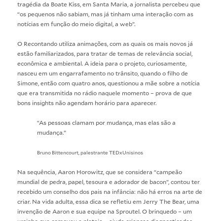
tragédia da Boate Kiss, em Santa Maria, a jornalista percebeu que
“os pequenos não sabiam, mas já tinham uma interação com as
notícias em função do meio digital, a web”.
O Recontando utiliza animações, com as quais os mais novos já
estão familiarizados, para tratar de temas de relevância social,
econômica e ambiental. A ideia para o projeto, curiosamente,
nasceu em um engarrafamento no trânsito, quando o filho de
Simone, então com quatro anos, questionou a mãe sobre a notícia
que era transmitida no rádio naquele momento – prova de que
bons insights não agendam horário para aparecer.
“As pessoas clamam por mudança, mas elas são a
mudança.”
Bruno Bittencourt, palestrante TEDxUnisinos
Na sequência, Aaron Horowitz, que se considera “campeão
mundial de pedra, papel, tesoura e adorador de bacon”, contou ter
recebido um conselho dos pais na infância: não há erros na arte de
criar. Na vida adulta, essa dica se refletiu em Jerry The Bear, uma
invenção de Aaron e sua equipe na Sproutel. O brinquedo – um
ursinho que comoveu a plateia – ajuda crianças diagnosticadas