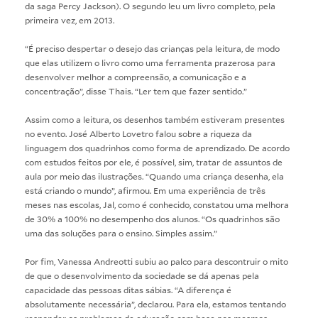
da saga Percy Jackson). O segundo leu um livro completo, pela
primeira vez, em 2013.
“É preciso despertar o desejo das crianças pela leitura, de modo
que elas utilizem o livro como uma ferramenta prazerosa para
desenvolver melhor a compreensão, a comunicação e a
concentração”, disse Thais. “Ler tem que fazer sentido.”
Assim como a leitura, os desenhos também estiveram presentes
no evento. José Alberto Lovetro falou sobre a riqueza da
linguagem dos quadrinhos como forma de aprendizado. De acordo
com estudos feitos por ele, é possível, sim, tratar de assuntos de
aula por meio das ilustrações. “Quando uma criança desenha, ela
está criando o mundo”, afirmou. Em uma experiência de três
meses nas escolas, Jal, como é conhecido, constatou uma melhora
de 30% a 100% no desempenho dos alunos. “Os quadrinhos são
uma das soluções para o ensino. Simples assim.”
Por fim, Vanessa Andreotti subiu ao palco para descontruir o mito
de que o desenvolvimento da sociedade se dá apenas pela
capacidade das pessoas ditas sábias. “A diferença é
absolutamente necessária”, declarou. Para ela, estamos tentando
responder os problemas da educação com base nos mesmos