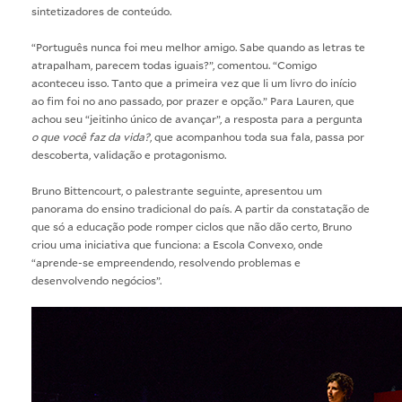
sintetizadores de conteúdo.
“Português nunca foi meu melhor amigo. Sabe quando as letras te
atrapalham, parecem todas iguais?”, comentou. “Comigo
aconteceu isso. Tanto que a primeira vez que li um livro do início
ao fim foi no ano passado, por prazer e opção.” Para Lauren, que
achou seu “jeitinho único de avançar”, a resposta para a pergunta
o que você faz da vida?
, que acompanhou toda sua fala, passa por
descoberta, validação e protagonismo.
Bruno Bittencourt, o palestrante seguinte, apresentou um
panorama do ensino tradicional do país. A partir da constatação de
que só a educação pode romper ciclos que não dão certo, Bruno
criou uma iniciativa que funciona: a Escola Convexo, onde
“aprende-se empreendendo, resolvendo problemas e
desenvolvendo negócios”.