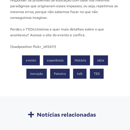
paradigmas que originaram esses impasses, ou seja, repetimos os
mesmos erros, porque não sabemos focar no que não
conseguimos imaginar.
Perdeu o TEDxUnisinos e quer mais detalhes sobre o que
aconteceu?
Acesse o site do evento
e confira.
{loadposition flickr_id13611}
evento
experiência
História
ideia
inovação
Palestra
talk
TED
Notícias relacionadas