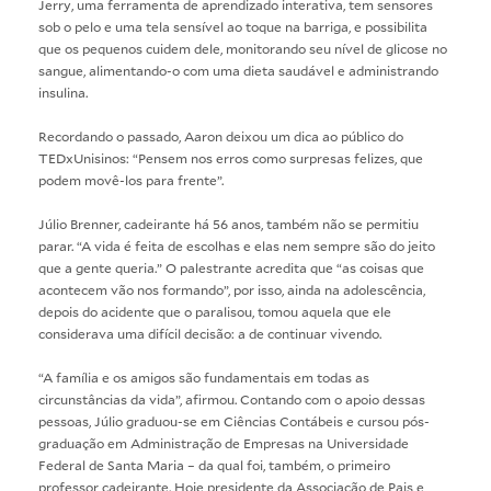
Jerry, uma ferramenta de aprendizado interativa, tem sensores
sob o pelo e uma tela sensível ao toque na barriga, e possibilita
que os pequenos cuidem dele, monitorando seu nível de glicose no
sangue, alimentando-o com uma dieta saudável e administrando
insulina.
Recordando o passado, Aaron deixou um dica ao público do
TEDxUnisinos: “Pensem nos erros como surpresas felizes, que
podem movê-los para frente”.
Júlio Brenner, cadeirante há 56 anos, também não se permitiu
parar. “A vida é feita de escolhas e elas nem sempre são do jeito
que a gente queria.” O palestrante acredita que “as coisas que
acontecem vão nos formando”, por isso, ainda na adolescência,
depois do acidente que o paralisou, tomou aquela que ele
considerava uma difícil decisão: a de continuar vivendo.
“A família e os amigos são fundamentais em todas as
circunstâncias da vida”, afirmou. Contando com o apoio dessas
pessoas, Júlio graduou-se em Ciências Contábeis e cursou pós-
graduação em Administração de Empresas na Universidade
Federal de Santa Maria – da qual foi, também, o primeiro
professor cadeirante. Hoje presidente da Associação de Pais e