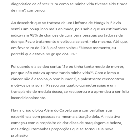
diagnóstico de câncer. “Era como se minha vida tivesse sido tirada
de mim”, comparou.
Ao descobrir que se tratava de um Linfoma de Hodgkin, Flavia
sentiu um pouquinho mais animada, pois sabia que as estimativas
indicavam 95% de chances de cura para pessoas portadoras da
doença. Fez o tratamento e voltou a se sentir ela mesma. Até que,
em fevereiro de 2013, o câncer voltou. “Nesse momento, eu
percebi que estava no grupo dos 5%.”
Foi quando ela se deu conta: “Se eu tinha tanto medo de morrer,
por que não estava aproveitando minha vida?”. Com o lema o
câncer não é escolha, o bom humor é, a palestrante reencontrou
motivos para sorrir. Passou por quatro quimioterapias e um
transplante de medula óssea, se recuperou e a aprendeu a ser feliz
incondicionalmente.
Flavia criou o blog Além do Cabelo para compartilhar sua
experiência com pessoas na mesma situação dela. A iniciativa
começou com o propósito de dar dicas de maquiagem e beleza,
mas atingiu tamanhas proporções que se tornou sua nova
profissão.