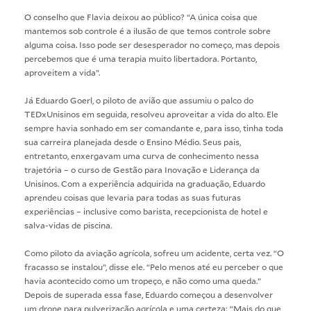
O conselho que Flavia deixou ao público? “A única coisa que
mantemos sob controle é a ilusão de que temos controle sobre
alguma coisa. Isso pode ser desesperador no começo, mas depois
percebemos que é uma terapia muito libertadora. Portanto,
aproveitem a vida”.
Já Eduardo Goerl, o piloto de avião que assumiu o palco do
TEDxUnisinos em seguida, resolveu aproveitar a vida do alto. Ele
sempre havia sonhado em ser comandante e, para isso, tinha toda
sua carreira planejada desde o Ensino Médio. Seus pais,
entretanto, enxergavam uma curva de conhecimento nessa
trajetória – o curso de Gestão para Inovação e Liderança da
Unisinos. Com a experiência adquirida na graduação, Eduardo
aprendeu coisas que levaria para todas as suas futuras
experiências – inclusive como barista, recepcionista de hotel e
salva-vidas de piscina.
Como piloto da aviação agrícola, sofreu um acidente, certa vez. “O
fracasso se instalou”, disse ele. “Pelo menos até eu perceber o que
havia acontecido como um tropeço, e não como uma queda.”
Depois de superada essa fase, Eduardo começou a desenvolver
um drone para pulverização agrícola e uma certeza: “Mais do que