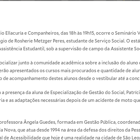
cio Ellacuría e Companheiros, das 18h às 19h15, ocorre o Seminário 
ágio de Rosherie Metzger Peres, estudante de Serviço Social. O est
ssistência Estudantil, sob a supervisão de campo da Assistente Soc
cializar junto à comunidade acadêmica sobre a inclusão do aluno c
erão apresentados os cursos mais procurados e quantidade de alu
xo de acompanhamento destes alunos desde o vestibular até a conc
a presença da aluna de Especialização de Gestão do Social, Patríci
tória e as adaptações necessárias depois de um acidente de moto que
 professora Ângela Guedes, formada em Gestão Pública, coordenad
a Nova, que atua desde 1994 na área da defesa dos direitos da Pes
l de Acessibilidade que hoje é uma realidade na cidade de São Leo