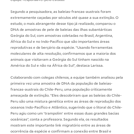
Segundo a pesquisadora, as baleias-francas-austrais foram
extremamente caçadas por séculos até quase a sua extinção. O
estudo, o mais abrangente desse tipo já realizado, comparou o
DNA de amostras de pele de baleias das ilhas subantárticas
Geórgia do Sul, com amostras coletadas no Brasil, Argentina,
África do Sul e no Indo-Pacífico que são importantes áreas
reprodutivas e de berçário da espécie. “Usando ferramentas
moleculares de alta resolução, confirmamos que a maioria dos
animais que visitavam a Geórgia do Sul tinham nascido na
América do Sul e não na África do Sul”, destaca Larissa.
Colaborando com colegas chilenos, a equipe também analisou pela
primeira vez uma amostra de DNA da população de baleias-
francas-austrais do Chile-Peru, uma população criticamente
ameaçada de extinção. “Eles descobriram que as baleias do Chile-
Peru são uma mistura genética entre as áreas de reprodução dos
oceanos Indo-Pacífico e Atlântico, sugerindo que o litoral do Chile-
Peru agiu como um ‘trampolim’ entre essas duas grandes bacias
oceânicas”, conta a professora. Segundo ela, os resultados
mostram este importante link migratório entre as áreas de
ocorrência da espécie e confirmam a conexão entre Brasil e