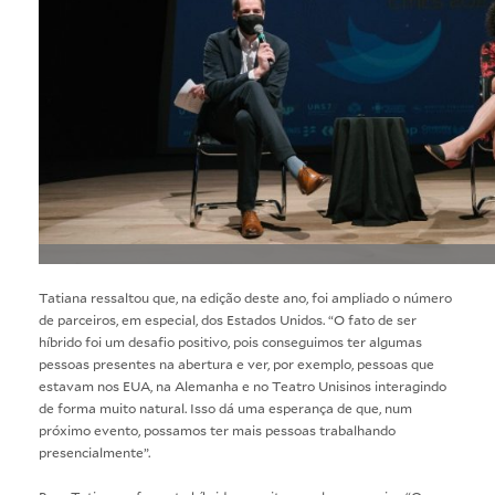
Tatiana ressaltou que, na edição deste ano, foi ampliado o número
de parceiros, em especial, dos Estados Unidos. “O fato de ser
híbrido foi um desafio positivo, pois conseguimos ter algumas
pessoas presentes na abertura e ver, por exemplo, pessoas que
estavam nos EUA, na Alemanha e no Teatro Unisinos interagindo
de forma muito natural. Isso dá uma esperança de que, num
próximo evento, possamos ter mais pessoas trabalhando
presencialmente”.