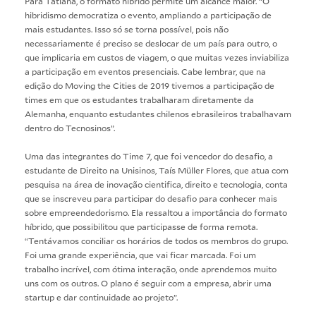
Para Tatiana, o formato híbrido permite um alcance maior. “O
hibridismo democratiza o evento, ampliando a participação de
mais estudantes. Isso só se torna possível, pois não
necessariamente é preciso se deslocar de um país para outro, o
que implicaria em custos de viagem, o que muitas vezes inviabiliza
a participação em eventos presenciais. Cabe lembrar, que na
edição do Moving the Cities de 2019 tivemos a participação de
times em que os estudantes trabalharam diretamente da
Alemanha, enquanto estudantes chilenos ebrasileiros trabalhavam
dentro do Tecnosinos”.
Uma das integrantes do Time 7, que foi vencedor do desafio, a
estudante de Direito na Unisinos, Taís Müller Flores, que atua com
pesquisa na área de inovação cientifica, direito e tecnologia, conta
que se inscreveu para participar do desafio para conhecer mais
sobre empreendedorismo. Ela ressaltou a importância do formato
híbrido, que possibilitou que participasse de forma remota.
“Tentávamos conciliar os horários de todos os membros do grupo.
Foi uma grande experiência, que vai ficar marcada. Foi um
trabalho incrível, com ótima interação, onde aprendemos muito
uns com os outros. O plano é seguir com a empresa, abrir uma
startup e dar continuidade ao projeto”.