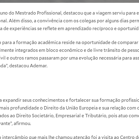
no do Mestrado Profissional, destacou que a viagem serviu para 
nal. Além disso, a convivência com os colegas por alguns dias perm
ca de experiências se reflete em aprendizado recíproco e oportunid
o para a formação acadêmica reside na oportunidade de comparar
mente integrados em bloco econômico e de livre trânsito de pessoa
ivil e outros ramos passaram por uma evolução necessária para as
ada”, destacou Ademar.
a expandir seus conhecimentos e fortalecer sua formação profissio
mais profundidade o Direito da União Europeia e sua relação com
os ao Direito Societário, Empresarial e Tributário, pois atuo com
ante”, afirmou.
 intercâmbio que mais lhe chamou atenção foi a visita ao Centro d