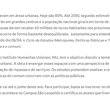
ravam em áreas urbanas. Hoje são 80%. Até 2050, segundo estimat
o em grandes centros e a população nacional girará em torno de 
rbanas devem receber 63 milhões de novos habitantes nos próximo
e ocorre de forma bastante desequilibrada. Justamente para ente
 do dia 06/04, o
Ciclo de Estudos Metrópoles, Políticas Públicas e 
da e o comum.
o
Instituto Humanitas Unisinos
, IHU, tem o objetivo discutir a tem
bano. A ideia é enxergar esses espaços com uma perspectiva de r
ação de riquezas e de serviços. Os estudos pretendem analisar a re
íticas do comum convivam com as políticas públicas.
 e vai até o junho deste ano. Para participar, basta se inscrever no
si
acontece no Campus São Leopoldo e certifica os alunos que tive