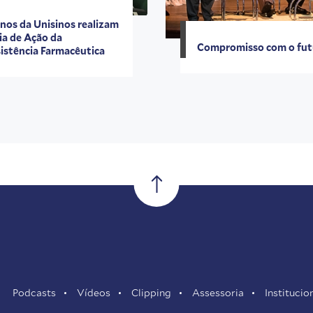
nos da Unisinos realizam
ia de Ação da
Compromisso com o fut
istência Farmacêutica
Podcasts
Vídeos
Clipping
Assessoria
Institucio