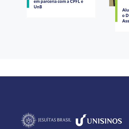
em parceria com a CPFL e
UnB
Alu
o D
Ass